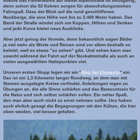
Alleine das Fahrerlebnis auf dieser Alpenstraße ist einzigartig,
denn schon die 52 Kehren sorgen für abwechslungsreichen
Fahrspaß. Dazu der Blick auf die rund geschliffenen
Nockberge, die eine Höhe von bis zu 2.400 Meter haben. Das
Band der Straße windet sich um Kuppen, Höhen und Senken
und jede Kurve bietet neue Ausblicke.
Aber jetzt genug der Vorrede, denn bekanntlich sagen Bilder
ja viel mehr als Worte und Reisen sind vor allem deshalb so
beliebt, weil es etwas "zu sehen" gibt. Und sehen kann man
sowohl während der Fahrt auf der Nockalmstraße als auch an
vielen ausgewählten Haltepunkten viel.
Unseren ersten Stopp legen wir am "
Weg der Elemente
" ein.
Das ist ein 1,3 Kilometer langer Rundweg, an dem man mit
Steinen ausgelegte Kreise vorfindet. Anleitungen regen zu
Übungen an, die alle Sinne schärfen und das Bewusstsein für
die Natur und sich selbst schärfen sollen. Ein netter Spaß,
den man aber auch nicht zu ernst nehmen sollte. Uns haben
auch ehrlich gesagt die Begegnungen mit den Kühen, die hier
oben weiden, viel besser gefallen.