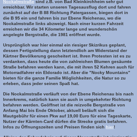
Nockalmstraße
sind z.B. von Bad Kleinkirchheim sehr gut
erreichbar. Wir starten unseren Tagesausflug dort und fahren
zunächst auf der B 88 Richtung Patergassen, biegen dort in
die B 95 ein und fahren bis zur Ebene Reichenau, wo die
Nockalmstraße links abzweigt. Nach einer kurzen Fahrzeit
erreichen wir die 34 Kilometer lange und wunderschön
angelegte Bergstraße, die 1981 eröffnet wurde.
Ursprünglich war hier einmal ein riesiger Skizrikus geplant,
dessen Fertigstellung dann letztendlich am Widerstand der
Kärtner Bevölkerung gescheitert ist. Ihren Protesten ist es zu
verdanken, dass heute die von zahlreichen Blumen gesäumte
Straße befahren werden kann, die mit ihren 52 Kehren auch für
Motorradfahrer ein Eldorado ist. Aber die "Nocky Mountains"
bieten für die ganze Familie Möglichkeiten, die Natur so zu
erleben, dass jeder seinen Spaß hat.
Die Nockalmstraße verläuft von der Ebene Reichenau bis nach
Innerkrems, natürlich kann sie auch in umgekehrter Richtung
befahren werden. Geöffnet ist die reizvolle Bergstraße von
Anfang Mai bis Ende Oktober, aktuell beläuft sich die
Mautgebühr für einen Pkw auf 19,00 Euro für eine Tageskarte,
Nutzer der Kärnten-Card dürfen die Strecke gratis befahren.
Infos zu Öffnungszeiten und Preisen finden sich
hier
!