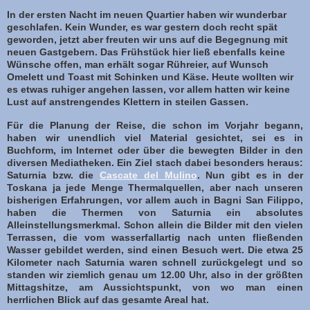
In der ersten Nacht im neuen Quartier haben wir wunderbar
geschlafen. Kein Wunder, es war gestern doch recht spät
geworden, jetzt aber freuten wir uns auf die Begegnung mit
neuen Gastgebern. Das Frühstück hier ließ ebenfalls keine
Wünsche offen, man erhält sogar Rühreier, auf Wunsch
Omelett und Toast mit Schinken und Käse. Heute wollten wir
es etwas ruhiger angehen lassen, vor allem hatten wir keine
Lust auf anstrengendes Klettern in steilen Gassen.
Für die Planung der Reise, die schon im Vorjahr begann,
haben wir unendlich viel Material gesichtet, sei es in
Buchform, im Internet oder über die bewegten Bilder in den
diversen Mediatheken. Ein Ziel stach dabei besonders heraus:
Saturnia bzw. die
Cascate del Mulino
. Nun gibt es in der
Toskana ja jede Menge Thermalquellen, aber nach unseren
bisherigen Erfahrungen, vor allem auch in Bagni San Filippo,
haben die Thermen von Saturnia ein absolutes
Alleinstellungsmerkmal. Schon allein die Bilder mit den vielen
Terrassen, die vom wasserfallartig nach unten fließenden
Wasser gebildet werden, sind einen Besuch wert. Die etwa 25
Kilometer nach Saturnia waren schnell zurückgelegt und so
standen wir ziemlich genau um 12.00 Uhr, also in der größten
Mittagshitze, am Aussichtspunkt, von wo man einen
herrlichen Blick auf das gesamte Areal hat.