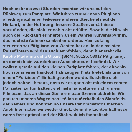
Noch mehr als zwei Stunden machten wir uns auf den
Rückweg zum Parkplatz. Wir fuhren zurück nach Pitigliano,
allerdings auf einer teilweise anderen Strecke als auf der
Hinfahrt, in der Hoffnung, bessere Straßenverhältnisse
vorzufinden, die sich jedoch nicht erfüllte. Sowohl die Hin- als
auch die Rückfahrt erinnerten an ein wahres Kurvenlabyrinth,
das höchste Aufmerksamkeit erforderte. Rein zufällig
steuerten wir Pitigliano von Westen her an. In den meisten
Reiseführern wird das auch empfohlen, denn hier steht die
Kirche Madonna della Grazie
(SR74, 50125, 58017 Pitigliano),
an der sich ein wunderbarer Aussichtspunkt befindet. Wir
wollten gerade auf den kleinen Parkplatz fahren, der ohnehin
höchstens einer handvoll Fahrzeugen Platz bietet, als uns von
einem "Polizisten" Einhalt geboten wurde. Es stellte sich
jedoch schnell heraus, dass wir es gar nicht mit einem echten
Polizisten zu tun hatten, viel mehr handelte es sich um ein
Filmteam, das an dieser Stelle ein paar Szenen abdrehte. Wir
parkten unseren Wagen schließlich außerhalb des Sichtfelds
der Kamera und konnten so unsere Panoramafotos machen.
Auch hier hatten wir wieder Glück, denn die Lichtverhältnisse
waren fast optimal und der Blick wirklich fantastisch.