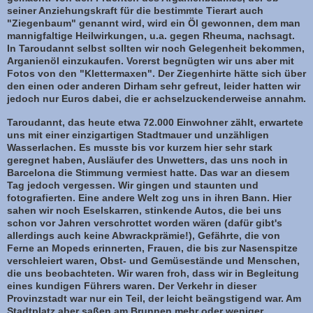
seiner Anziehungskraft für die bestimmte Tierart auch
"Ziegenbaum" genannt wird, wird ein Öl gewonnen, dem man
mannigfaltige Heilwirkungen, u.a. gegen Rheuma, nachsagt.
In Taroudannt selbst sollten wir noch Gelegenheit bekommen,
Arganienöl einzukaufen. Vorerst begnügten wir uns aber mit
Fotos von den "Klettermaxen". Der Ziegenhirte hätte sich über
den einen oder anderen Dirham sehr gefreut, leider hatten wir
jedoch nur Euros dabei, die er achselzuckenderweise annahm.
Taroudannt, das heute etwa 72.000 Einwohner zählt, erwartete
uns mit einer einzigartigen Stadtmauer und unzähligen
Wasserlachen. Es musste bis vor kurzem hier sehr stark
geregnet haben, Ausläufer des Unwetters, das uns noch in
Barcelona die Stimmung vermiest hatte. Das war an diesem
Tag jedoch vergessen. Wir gingen und staunten und
fotografierten. Eine andere Welt zog uns in ihren Bann. Hier
sahen wir noch Eselskarren, stinkende Autos, die bei uns
schon vor Jahren verschrottet worden wären (dafür gibt's
allerdings auch keine Abwrackprämie!), Gefährte, die von
Ferne an Mopeds erinnerten, Frauen, die bis zur Nasenspitze
verschleiert waren, Obst- und Gemüsestände und Menschen,
die uns beobachteten. Wir waren froh, dass wir in Begleitung
eines kundigen Führers waren. Der Verkehr in dieser
Provinzstadt war nur ein Teil, der leicht beängstigend war. Am
Stadtplatz aber saßen am Brunnen mehr oder weniger