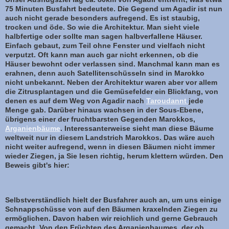
75 Minuten Busfahrt bedeutete. Die Gegend um Agadir ist nun
auch nicht gerade besonders aufregend. Es ist staubig,
trocken und öde. So wie die Architektur. Man sieht viele
halbfertige oder sollte man sagen halbverfallene Häuser.
Einfach gebaut, zum Teil ohne Fenster und vielfach nicht
verputzt. Oft kann man auch gar nicht erkennen, ob die
Häuser bewohnt oder verlassen sind. Manchmal kann man es
erahnen, denn auch Satellitenschüsseln sind in Marokko
nicht unbekannt. Neben der Architektur waren aber vor allem
die Zitrusplantagen und die Gemüsefelder ein Blickfang, von
denen es auf dem Weg von Agadir nach
Taroudannt
jede
Menge gab. Darüber hinaus wachsen in der Sous-Ebene,
übrigens einer der fruchtbarsten Gegenden Marokkos,
Arganienbäume
. Interessanterweise sieht man diese Bäume
weltweit nur in diesem Landstrich Marokkos. Das wäre auch
nicht weiter aufregend, wenn in diesen Bäumen nicht immer
wieder Ziegen, ja Sie lesen richtig, herum klettern würden. Den
Beweis gibt's hier:
Selbstverständlich hielt der Busfahrer auch an, um uns einige
Schnappschüsse von auf den Bäumen kraxelnden Ziegen zu
ermöglichen. Davon haben wir reichlich und gerne Gebrauch
gemacht. Von den Früchten des Arganienbaumes, der ob