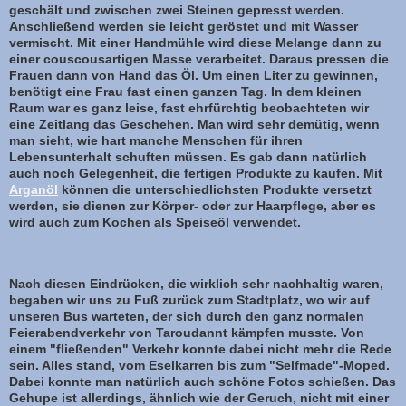
geschält und zwischen zwei Steinen gepresst werden.
Anschließend werden sie leicht geröstet und mit Wasser
vermischt. Mit einer Handmühle wird diese Melange dann zu
einer couscousartigen Masse verarbeitet. Daraus pressen die
Frauen dann von Hand das Öl. Um einen Liter zu gewinnen,
benötigt eine Frau fast einen ganzen Tag. In dem kleinen
Raum war es ganz leise, fast ehrfürchtig beobachteten wir
eine Zeitlang das Geschehen. Man wird sehr demütig, wenn
man sieht, wie hart manche Menschen für ihren
Lebensunterhalt schuften müssen. Es gab dann natürlich
auch noch Gelegenheit, die fertigen Produkte zu kaufen. Mit
Arganöl
können die unterschiedlichsten Produkte versetzt
werden, sie dienen zur Körper- oder zur Haarpflege, aber es
wird auch zum Kochen als Speiseöl verwendet.
Nach diesen Eindrücken, die wirklich sehr nachhaltig waren,
begaben wir uns zu Fuß zurück zum Stadtplatz, wo wir auf
unseren Bus warteten, der sich durch den ganz normalen
Feierabendverkehr von Taroudannt kämpfen musste. Von
einem "fließenden" Verkehr konnte dabei nicht mehr die Rede
sein. Alles stand, vom Eselkarren bis zum "Selfmade"-Moped.
Dabei konnte man natürlich auch schöne Fotos schießen. Das
Gehupe ist allerdings, ähnlich wie der Geruch, nicht mit einer