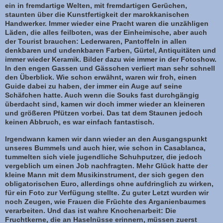
ein in fremdartige Welten, mit fremdartigen Gerüchen,
staunten über die Kunstfertigkeit der marokkanischen
Handwerker. Immer wieder eine Pracht waren die unzähligen
Läden, die alles feilboten, was der Einheimische, aber auch
der Tourist brauchen: Lederwaren, Pantoffeln in allen
denkbaren und undenkbaren Farben, Gürtel, Antiquitäten und
immer wieder Keramik. Bilder dazu wie immer in der Fotoshow.
In den engen Gassen und Gässchen verliert man sehr schnell
den Überblick. Wie schon erwähnt, waren wir froh, einen
Guide dabei zu haben, der immer ein Auge auf seine
Schäfchen hatte. Auch wenn die Souks fast durchgängig
überdacht sind, kamen wir doch immer wieder an kleineren
und größeren Pfützen vorbei. Das tat dem Staunen jedoch
keinen Abbruch, es war einfach fantastisch.
Irgendwann kamen wir dann wieder an den Ausgangspunkt
unseres Bummels und auch hier, wie schon in Casablanca,
tummelten sich viele jugendliche Schuhputzer, die jedoch
vergeblich um einen Job nachfragten. Mehr Glück hatte der
kleine Mann mit dem Musikinstrument, der sich gegen den
obligatorischen Euro, allerdings ohne aufdringlich zu wirken,
für ein Foto zur Verfügung stellte. Zu guter Letzt wurden wir
noch Zeugen, wie Frauen die Früchte des Arganienbaumes
verarbeiten. Und das ist wahre Knochenarbeit: Die
Fruchtkerne, die an Haselnüsse erinnern, müssen zuerst