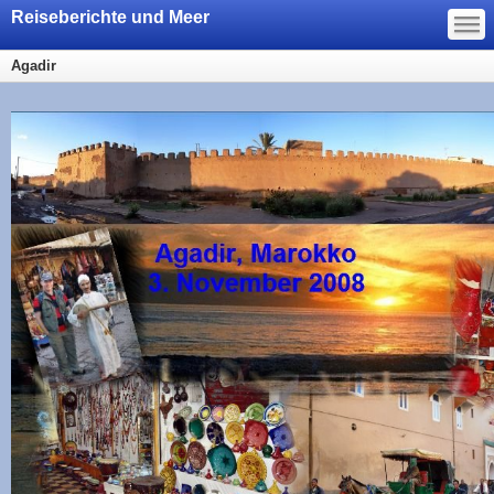
—
Reiseberichte und Meer
—
—
Agadir