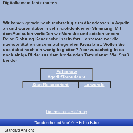
Digitalkamera festzuhalten.
Wir kamen gerade noch rechtzeitig zum Abendessen in Agadir
an und waren dabei in sehr nachdenklicher Stimmung. Mit
dem Auslaufen verließen wir Marokko und setzten unsere
Reise Richtung Kanarische Inseln fort. Lanzarote war die
nächste Station unserer aufregenden Kreuzfahrt. Wollen Sie
uns dabei noch ein wenig begleiten? Aber zunächst gibt es
noch einige Bilder aus dem brodelnden Taroudannt. Viel Spaß
bei der
Fotoshow
Agadir/Taroudannt
Start Reisebericht
Lanzarote
Datenschutzerklärung
"Reiseberichte und Meer" © by Helmut Hafner
Standard Ansicht