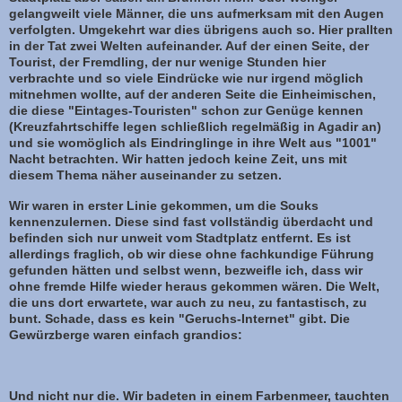
gelangweilt viele Männer, die uns aufmerksam mit den Augen
verfolgten. Umgekehrt war dies übrigens auch so. Hier prallten
in der Tat zwei Welten aufeinander. Auf der einen Seite, der
Tourist, der Fremdling, der nur wenige Stunden hier
verbrachte und so viele Eindrücke wie nur irgend möglich
mitnehmen wollte, auf der anderen Seite die Einheimischen,
die diese "Eintages-Touristen" schon zur Genüge kennen
(Kreuzfahrtschiffe legen schließlich regelmäßig in Agadir an)
und sie womöglich als Eindringlinge in ihre Welt aus "1001"
Nacht betrachten. Wir hatten jedoch keine Zeit, uns mit
diesem Thema näher auseinander zu setzen.
Wir waren in erster Linie gekommen, um die Souks
kennenzulernen. Diese sind fast vollständig überdacht und
befinden sich nur unweit vom Stadtplatz entfernt. Es ist
allerdings fraglich, ob wir diese ohne fachkundige Führung
gefunden hätten und selbst wenn, bezweifle ich, dass wir
ohne fremde Hilfe wieder heraus gekommen wären. Die Welt,
die uns dort erwartete, war auch zu neu, zu fantastisch, zu
bunt. Schade, dass es kein "Geruchs-Internet" gibt. Die
Gewürzberge waren einfach grandios:
Und nicht nur die. Wir badeten in einem Farbenmeer, tauchten