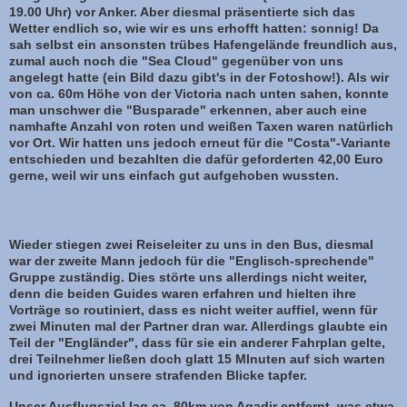
19.00 Uhr) vor Anker. Aber diesmal präsentierte sich das
Wetter endlich so, wie wir es uns erhofft hatten: sonnig! Da
sah selbst ein ansonsten trübes Hafengelände freundlich aus,
zumal auch noch die "Sea Cloud" gegenüber von uns
angelegt hatte (ein Bild dazu gibt's in der Fotoshow!). Als wir
von ca. 60m Höhe von der Victoria nach unten sahen, konnte
man unschwer die "Busparade" erkennen, aber auch eine
namhafte Anzahl von roten und weißen Taxen waren natürlich
vor Ort. Wir hatten uns jedoch erneut für die "Costa"-Variante
entschieden und bezahlten die dafür geforderten 42,00 Euro
gerne, weil wir uns einfach gut aufgehoben wussten.
Wieder stiegen zwei Reiseleiter zu uns in den Bus, diesmal
war der zweite Mann jedoch für die "Englisch-sprechende"
Gruppe zuständig. Dies störte uns allerdings nicht weiter,
denn die beiden Guides waren erfahren und hielten ihre
Vorträge so routiniert, dass es nicht weiter auffiel, wenn für
zwei Minuten mal der Partner dran war. Allerdings glaubte ein
Teil der "Engländer", dass für sie ein anderer Fahrplan gelte,
drei Teilnehmer ließen doch glatt 15 MInuten auf sich warten
und ignorierten unsere strafenden Blicke tapfer.
Unser Ausflugsziel lag ca. 80km von Agadir entfernt, was etwa