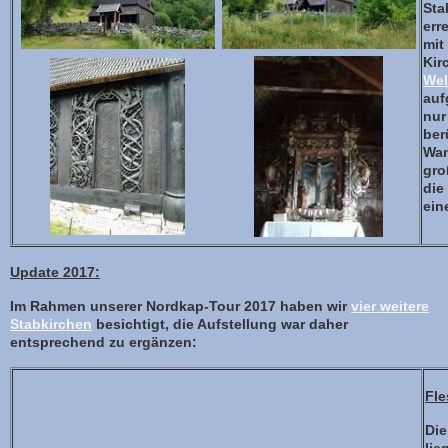
Sta
err
mit
Kir
Wel
au
nur
ber
Wan
gro
die
ein
Update 2017:
Im Rahmen unserer Nordkap-Tour 2017 haben wir
vier weitere
Stabkirchen
besichtigt, die Aufstellung war daher
entsprechend zu ergänzen:
Fle
Die