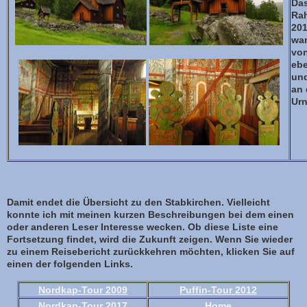
Das
Ra
201
war
von
ebe
und
an 
Urn
Damit endet die Übersicht zu den Stabkirchen. Vielleicht
konnte ich mit meinen kurzen Beschreibungen bei dem einen
oder anderen Leser Interesse wecken. Ob diese Liste eine
Fortsetzung findet, wird die Zukunft zeigen. Wenn Sie wieder
zu einem Reisebericht zurückkehren möchten, klicken Sie auf
einen der folgenden Links.
Nordkap-Tour 2009
Puffin-Tour 2012
Nordkap-Tour 2017
Home