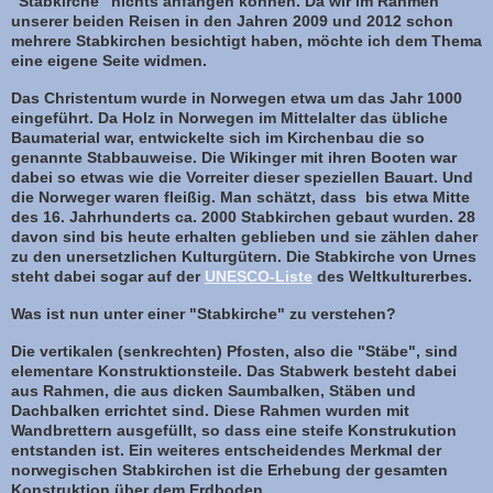
"Stabkirche" nichts anfangen können. Da wir im Rahmen
unserer beiden Reisen in den Jahren 2009 und 2012 schon
mehrere Stabkirchen besichtigt haben, möchte ich dem Thema
eine eigene Seite widmen.
Das Christentum wurde in Norwegen etwa um das Jahr 1000
eingeführt. Da Holz in Norwegen im Mittelalter das übliche
Baumaterial war, entwickelte sich im Kirchenbau die so
genannte Stabbauweise. Die Wikinger mit ihren Booten war
dabei so etwas wie die Vorreiter dieser speziellen Bauart. Und
die Norweger waren fleißig. Man schätzt, dass bis etwa Mitte
des 16. Jahrhunderts ca. 2000 Stabkirchen gebaut wurden. 28
davon sind bis heute erhalten geblieben und sie zählen daher
zu den unersetzlichen Kulturgütern. Die Stabkirche von Urnes
steht dabei sogar auf der
UNESCO-Liste
des Weltkulturerbes.
Was ist nun unter einer "Stabkirche" zu verstehen?
Die vertikalen (senkrechten) Pfosten, also die "Stäbe", sind
elementare Konstruktionsteile. Das Stabwerk besteht dabei
aus Rahmen, die aus dicken Saumbalken, Stäben und
Dachbalken errichtet sind. Diese Rahmen wurden mit
Wandbrettern ausgefüllt, so dass eine steife Konstrukution
entstanden ist. Ein weiteres entscheidendes Merkmal der
norwegischen Stabkirchen ist die Erhebung der gesamten
Konstruktion über dem Erdboden.