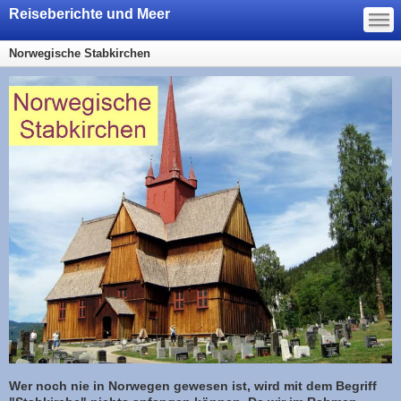
—
Reiseberichte und Meer
—
—
Norwegische Stabkirchen
Wer noch nie in Norwegen gewesen ist, wird mit dem Begriff