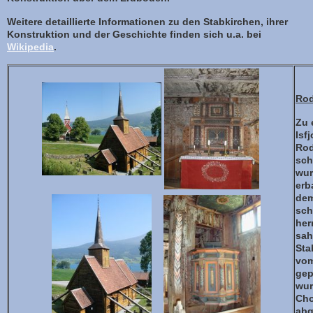
Weitere detaillierte Informationen zu den Stabkirchen, ihrer
Konstruktion und der Geschichte finden sich u.a. bei
Wikipedia
.
Ro
Zu 
Isf
Rod
sch
wur
erb
dem
sch
her
sah
Sta
vom
gep
wur
Cho
abg