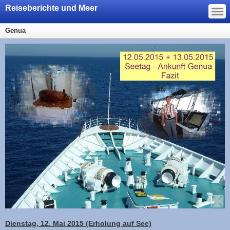
—
Reiseberichte und Meer
—
—
Genua
Dienstag, 12. Mai 2015 (Erholung auf See)