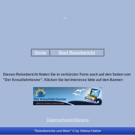
Reisen, Urlaub, Ferien
Bewertung wird geladen...
Home
Start Reisebericht
Diesen Reisebericht finden Sie in verkürzter Form auch auf den Seiten von
"Der Kreuzfahrttester". Klicken Sie bei Interesse bitte auf den Banner:
Datenschutzerklärung
"Reiseberichte und Meer" © by Helmut Hafner