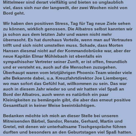
Mittelmeer sind derart vielfältig und bieten so unglaublich
viel, dass sich nur der langweilt, der zwei Wochen nicht von
Bord geht.
Wir haben den positiven Stress, Tag für Tag neue Ziele sehen
zu können, wirklich genossen. Die Albatros selbst kannten wir
ja schon aus dem letzten Jahr und waren nicht mehr
überrascht. Es hat durchaus Vorteile, wenn man auf Vertrautes
trifft und sich nicht umstellen muss. Schade, dass Morten
Hansen diesmal nicht auf der Kommandobrücke war, aber der
neue Kapitän Elmar Mühlebach ist ebenfalls ein
sympathischer Vertreter seiner Zunft, er ist offen, freundlich
und er versteht es, auch auf die Menschen zuzugehen.
Überhaupt waren vom letztjährigen Phoenix-Team wieder viele
alte Bekannte dabei, u.a. Kreuzfahrtdirektor Joe Liemberger,
wo man sofort das Gefühl hat, willkommen zu sein. Das war
auch in diesem Jahr wieder so und wir hatten viel Spaß an
Bord der Albatros, auch wenn es natürlich ein paar
Kleinigkeiten zu bemängeln gibt, die aber das erneut positive
Gesamtfazit in keiner Weise beeinträchtigen.
Bedanken möchte ich mich an dieser Stelle bei unseren
Mitreisenden Bärbel, Sandor, Renate, Gerhard, Martin und
Gretel, mit denen wir unterhaltsame Tischgespräche führen
durften und besonders an den Geburtstagen viel Spaß hatten.