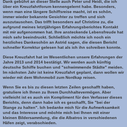
Dank gebührt an dieser Stelle auch Peter und Heidi, die ich
über ein Kreuzfahrtforum kennengelernt habe. Besonders,
wenn man eine längere Schiffsreise macht, ist es schön,
immer wieder bekannte Gesichter zu treffen und sich
auszutauschen. Das trifft besonders auf Christine zu, die
aufgrund meines letztjährigen Erfahrungsberichtes Kontakt
mit mir aufgenommen hat. Ihre ansteckende Lebensfreude hat
mich sehr beeindruckt. Schließlich möchte ich noch ein
herzliches Dankeschön an Astrid sagen, die diesen Bericht
schneller Korrektur gelesen hat als ich ihn schreiben konnte.
Diese Kreuzfahrt hat im Wesentlichen unsere Erfahrungen der
Jahre 2013 und 2014 bestätigt. Wir werden auch künftig
deutsche Schiffe buchen und "schwimmende Städte" meiden.
Im nächsten Jahr ist keine Kreuzfahrt geplant, dann wollen wir
wieder mit dem Wohnmobil zum Nordkap reisen.
Wenn Sie es bis zu diesen letzten Zeilen geschafft haben,
gratuliere ich Ihnen zu Ihrem Durchhaltevermögen. Aber
vielleicht ist es auch ein Kompliment für den Verfasser dieses
Berichts, denn dann habe ich es geschafft, Sie "bei der
Stange zu halten". Ich bedanke mich für die Aufmerksamkeit
und das Interesse und möchte mich bei Ihnen mit einer
kleinen Bildersammlung, die die Albatros in verschiedenen
Häfen zeigt, verabschieden.