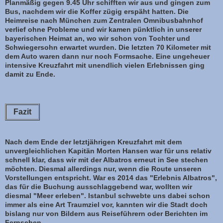
Planmäßig gegen 9.45 Uhr schifften wir aus und gingen zum
Bus, nachdem wir die Koffer zügig erspäht hatten. Die
Heimreise nach München zum Zentralen Omnibusbahnhof
verlief ohne Probleme und wir kamen pünktlich in unserer
bayerischen Heimat an, wo wir schon von Tochter und
Schwiegersohn erwartet wurden. Die letzten 70 Kilometer mit
dem Auto waren dann nur noch Formsache. Eine ungeheuer
intensive Kreuzfahrt mit unendlich vielen Erlebnissen ging
damit zu Ende.
Fazit
Nach dem Ende der letztjährigen Kreuzfahrt mit dem
unvergleichlichen Kapitän Morten Hansen war für uns relativ
schnell klar, dass wir mit der Albatros erneut in See stechen
möchten. Diesmal allerdings nur, wenn die Route unseren
Vorstellungen entspricht. War es 2014 das "Erlebnis Albatros",
das für die Buchung ausschlaggebend war, wollten wir
diesmal "Meer erleben". Istanbul schwebte uns dabei schon
immer als eine Art Traumziel vor, kannten wir die Stadt doch
bislang nur von Bildern aus Reiseführern oder Berichten im
Fernsehen.