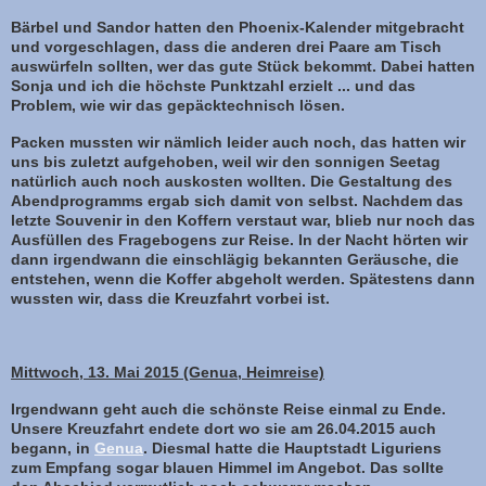
Bärbel und Sandor hatten den Phoenix-Kalender mitgebracht
und vorgeschlagen, dass die anderen drei Paare am Tisch
auswürfeln sollten, wer das gute Stück bekommt. Dabei hatten
Sonja und ich die höchste Punktzahl erzielt ... und das
Problem, wie wir das gepäcktechnisch lösen.
Packen mussten wir nämlich leider auch noch, das hatten wir
uns bis zuletzt aufgehoben, weil wir den sonnigen Seetag
natürlich auch noch auskosten wollten. Die Gestaltung des
Abendprogramms ergab sich damit von selbst. Nachdem das
letzte Souvenir in den Koffern verstaut war, blieb nur noch das
Ausfüllen des Fragebogens zur Reise. In der Nacht hörten wir
dann irgendwann die einschlägig bekannten Geräusche, die
entstehen, wenn die Koffer abgeholt werden. Spätestens dann
wussten wir, dass die Kreuzfahrt vorbei ist.
Mittwoch, 13. Mai 2015 (Genua, Heimreise)
Irgendwann geht auch die schönste Reise einmal zu Ende.
Unsere Kreuzfahrt endete dort wo sie am 26.04.2015 auch
begann, in
Genua
. Diesmal hatte die Hauptstadt Liguriens
zum Empfang sogar blauen Himmel im Angebot. Das sollte