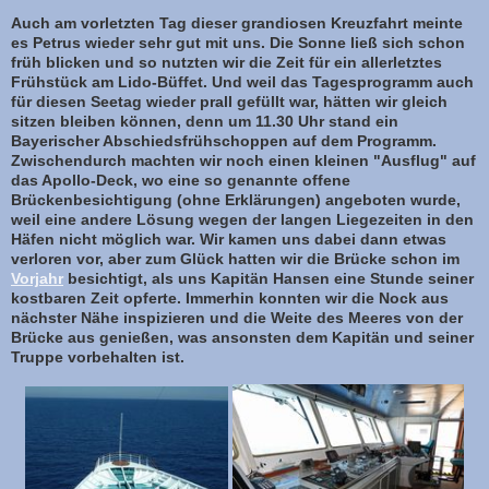
Auch am vorletzten Tag dieser grandiosen Kreuzfahrt meinte
es Petrus wieder sehr gut mit uns. Die Sonne ließ sich schon
früh blicken und so nutzten wir die Zeit für ein allerletztes
Frühstück am Lido-Büffet. Und weil das Tagesprogramm auch
für diesen Seetag wieder prall gefüllt war, hätten wir gleich
sitzen bleiben können, denn um 11.30 Uhr stand ein
Bayerischer Abschiedsfrühschoppen auf dem Programm.
Zwischendurch machten wir noch einen kleinen "Ausflug" auf
das Apollo-Deck, wo eine so genannte offene
Brückenbesichtigung (ohne Erklärungen) angeboten wurde,
weil eine andere Lösung wegen der langen Liegezeiten in den
Häfen nicht möglich war. Wir kamen uns dabei dann etwas
verloren vor, aber zum Glück hatten wir die Brücke schon im
Vorjahr
besichtigt, als uns Kapitän Hansen eine Stunde seiner
kostbaren Zeit opferte. Immerhin konnten wir die Nock aus
nächster Nähe inspizieren und die Weite des Meeres von der
Brücke aus genießen, was ansonsten dem Kapitän und seiner
Truppe vorbehalten ist.