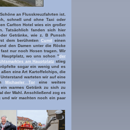
Schöne an Flusskreuzfahrten ist.
ich, schnell und ohne Taxi oder
en Carlton Hotel wies ein großer
. Tatsächlich fanden sich hier
oder Getränke, wie z. B Punsch
 erst dem berühmten
Cumil
einen
t und den Damen unter die Röcke
 fast nur noch Hosen tragen. Wir
g Hauptplatz, wo uns schon "
der
chtsmarktes am Hauptplatz
stieg
tröpfelte sogar ein wenig und es
ßen eine Art Kartoffelchips, die
Unterstand warteten wir auf eine
em
Michaeler Tor
eine weitere
t ein warmes Getränk zu sich zu
ual der Wahl. Anschließend zog es
g und wir machten noch ein paar