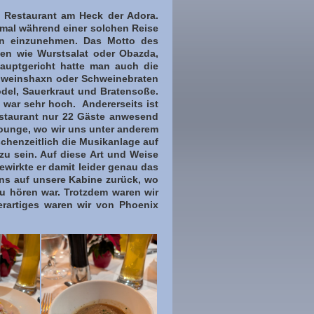
 Restaurant am Heck der Adora.
inmal während einer solchen Reise
sen einzunehmen. Das Motto des
ten wie Wurstsalat oder Obazda,
auptgericht hatte man auch die
Schweinshaxn oder Schweinebraten
ödel, Sauerkraut und Bratensoße.
 war sehr hoch. Andererseits ist
estaurant nur 22 Gäste anwesend
lounge, wo wir uns unter anderem
schenzeitlich die Musikanlage auf
 zu sein. Auf diese Art und Weise
ewirkte er damit leider genau das
uns auf unsere Kabine zurück, wo
zu hören war. Trotzdem waren wir
rartiges waren wir von Phoenix