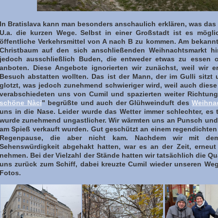
In Bratislava kann man besonders anschaulich erklären, was das 
U.a. die kurzen Wege. Selbst in einer Großstadt ist es mögl
öffentliche Verkehrsmittel von A nach B zu kommen. Am bekannt
Christbaum auf den sich anschließenden Weihnachtsmarkt hin
jedoch ausschließlich Buden, die entweder etwas zu essen 
anboten. Diese Angebote ignorierten wir zunächst, weil wir
Besuch abstatten wollten. Das ist der Mann, der im Gulli sitz
glotzt, was jedoch zunehmend schwieriger wird, weil auch diese
verabschiedeten uns von Cumil und spazierten weiter Richtun
schöne Nàci
" begrüßte und auch der Glühweinduft des
Weihna
uns in die Nase. Leider wurde das Wetter immer schlechter, es 
wurde zunehmend ungastlicher. Wir wärmten uns an Punsch und a
am Spieß verkauft wurden. Gut geschützt an einem regendichten 
Regenpause, die aber nicht kam. Nachdem wir mit d
Sehenswürdigkeit abgehakt hatten, war es an der Zeit, erneu
nehmen. Bei der Vielzahl der Stände hatten wir tatsächlich die Q
uns zurück zum Schiff, dabei kreuzte Cumil wieder unseren We
Fotos.