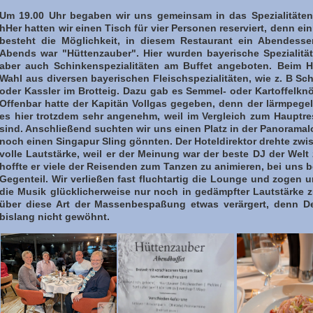
Um 19.00 Uhr begaben wir uns gemeinsam in das Spezialitäten
hHer hatten wir einen Tisch für vier Personen reserviert, denn e
besteht die Möglichkeit, in diesem Restaurant ein Abendes
Abends war "Hüttenzauber". Hier wurden bayerische Spezialitä
aber auch Schinkenspezialitäten am Buffet angeboten. Beim H
Wahl aus diversen bayerischen Fleischspezialitäten, wie z. B 
oder Kassler im Brotteig. Dazu gab es Semmel- oder Kartoffelkn
Offenbar hatte der Kapitän Vollgas gegeben, denn der lärmpegel
es hier trotzdem sehr angenehm, weil im Vergleich zum Hauptr
sind. Anschließend suchten wir uns einen Platz in der Panorama
noch einen Singapur Sling gönnten. Der Hoteldirektor drehte zwi
volle Lautstärke, weil er der Meinung war der beste DJ der Welt
hoffte er viele der Reisenden zum Tanzen zu animieren, bei uns b
Gegenteil. Wir verließen fast fluchtartig die Lounge und zogen 
die Musik glücklicherweise nur noch in gedämpfter Lautstärke 
über diese Art der Massenbespaßung etwas verärgert, denn De
bislang nicht gewöhnt.