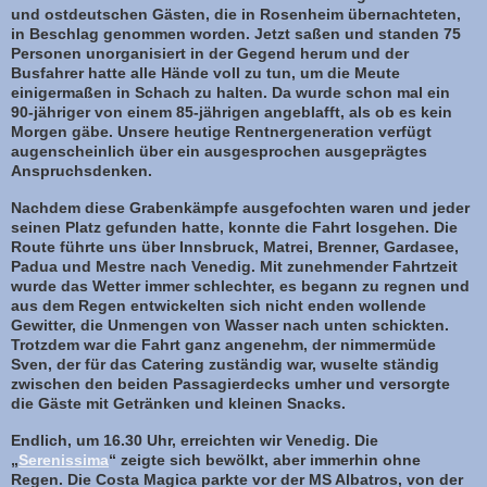
und ostdeutschen Gästen, die in Rosenheim übernachteten,
in Beschlag genommen worden. Jetzt saßen und standen 75
Personen unorganisiert in der Gegend herum und der
Busfahrer hatte alle Hände voll zu tun, um die Meute
einigermaßen in Schach zu halten. Da wurde schon mal ein
90-jähriger von einem 85-jährigen angeblafft, als ob es kein
Morgen gäbe. Unsere heutige Rentnergeneration verfügt
augenscheinlich über ein ausgesprochen ausgeprägtes
Anspruchsdenken.
Nachdem diese Grabenkämpfe ausgefochten waren und jeder
seinen Platz gefunden hatte, konnte die Fahrt losgehen. Die
Route führte uns über Innsbruck, Matrei, Brenner, Gardasee,
Padua und Mestre nach Venedig. Mit zunehmender Fahrtzeit
wurde das Wetter immer schlechter, es begann zu regnen und
aus dem Regen entwickelten sich nicht enden wollende
Gewitter, die Unmengen von Wasser nach unten schickten.
Trotzdem war die Fahrt ganz angenehm, der nimmermüde
Sven, der für das Catering zuständig war, wuselte ständig
zwischen den beiden Passagierdecks umher und versorgte
die Gäste mit Getränken und kleinen Snacks.
Endlich, um 16.30 Uhr, erreichten wir Venedig. Die
„
Serenissima
“ zeigte sich bewölkt, aber immerhin ohne
Regen. Die Costa Magica parkte vor der MS Albatros, von der