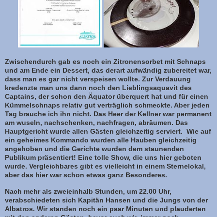
Zwischendurch gab es noch ein Zitronensorbet mit Schnaps
und am Ende ein Dessert, das derart aufwändig zubereitet war,
dass man es gar nicht verspeisen wollte. Zur Verdauung
kredenzte man uns dann noch den Lieblingsaquavit des
Captains, der schon den Äquator überquert hat und für einen
Kümmelschnaps relativ gut verträglich schmeckte. Aber jeden
Tag brauche ich ihn nicht. Das Heer der Kellner war permanent
am wuseln, nachschenken, nachfragen, abräumen. Das
Hauptgericht wurde allen Gästen gleichzeitig serviert. Wie auf
ein geheimes Kommando wurden alle Hauben gleichzeitig
angehoben und die Gerichte wurden dem staunenden
Publikum präsentiert! Eine tolle Show, die uns hier geboten
wurde. Vergleichbares gibt es vielleicht in einem Sternelokal,
aber das hier war schon etwas ganz Besonderes.
Nach mehr als zweieinhalb Stunden, um 22.00 Uhr,
verabschiedeten sich Kapitän Hansen und die Jungs von der
Albatros. Wir standen noch ein paar Minuten und plauderten