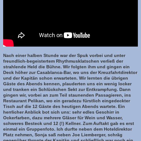
Nach einer halben Stunde war der Spuk vorbei und unter
freundlich-begeistertem Rhythmusklatschen verließ der
strahlende Held die Bühne. Wir folgten ihm und gingen ein
Deck höher zur Casablanca-Bar, wo uns der Kreuzfahrtdirektor
und der Kapitän schon erwarteten. Wir lernten die übrigen
Gäste des Abends kennen, plauderten uns ein wenig locker
und tranken ein Schlückchen Sekt zur Entkrampfung. Dann
gingen wir, vorbei an zum Teil staunenden Passagieren, ins
Restaurant Pelikan, wo ein geradezu fürstlich eingedeckter
Tisch auf die 12 Gäste des heutigen Abends wartete. Ein
herrlicher Anblick bot sich uns: sehr edles Geschirr in
Ockerfarben, dazu mehrere Gläser für Wein und Wasser,
schweres Besteck und 12 (!) Kellner. Zum Auftakt gab es erst
einmal ein Gruppenfoto. Ich durfte neben dem Hoteldirektor
Platz nehmen, Sonja saß neben Joe Liemberger, schräg
gegenüber thronte der Kapitän und schließlich war noch ein