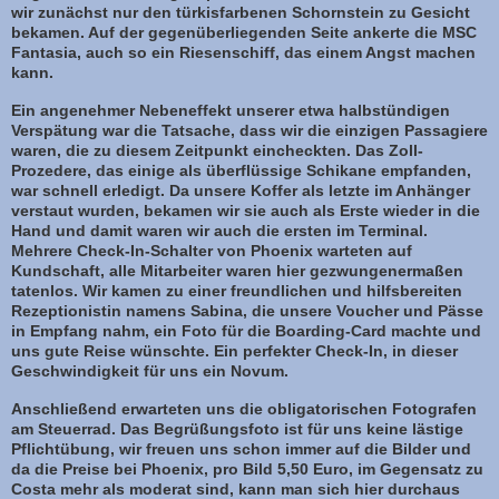
wir zunächst nur den türkisfarbenen Schornstein zu Gesicht
bekamen. Auf der gegenüberliegenden Seite ankerte die MSC
Fantasia, auch so ein Riesenschiff, das einem Angst machen
kann.
Ein angenehmer Nebeneffekt unserer etwa halbstündigen
Verspätung war die Tatsache, dass wir die einzigen Passagiere
waren, die zu diesem Zeitpunkt eincheckten. Das Zoll-
Prozedere, das einige als überflüssige Schikane empfanden,
war schnell erledigt. Da unsere Koffer als letzte im Anhänger
verstaut wurden, bekamen wir sie auch als Erste wieder in die
Hand und damit waren wir auch die ersten im Terminal.
Mehrere Check-In-Schalter von Phoenix warteten auf
Kundschaft, alle Mitarbeiter waren hier gezwungenermaßen
tatenlos. Wir kamen zu einer freundlichen und hilfsbereiten
Rezeptionistin namens Sabina, die unsere Voucher und Pässe
in Empfang nahm, ein Foto für die Boarding-Card machte und
uns gute Reise wünschte. Ein perfekter Check-In, in dieser
Geschwindigkeit für uns ein Novum.
Anschließend erwarteten uns die obligatorischen Fotografen
am Steuerrad. Das Begrüßungsfoto ist für uns keine lästige
Pflichtübung, wir freuen uns schon immer auf die Bilder und
da die Preise bei Phoenix, pro Bild 5,50 Euro, im Gegensatz zu
Costa mehr als moderat sind, kann man sich hier durchaus