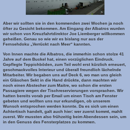
Aber wir sollten sie in den kommenden zwei Wochen ja noch
öfter zu Gesicht bekommen. Am Eingang der Albatros wurden
wir schon von Kreuzfahrtdirektor Joe Liemberger willkommen
geheißen. Genau so wie wir es bislang nur aus der
Fernsehdoku „Verrückt nach Meer“ kannten.
Von Innen machte die Albatros, die immerhin schon stolze 41
Jahre auf dem Buckel hat, einen vorzüglichen Eindruck.
Gepflegte Teppichböden, zum Teil wohl erst kürzlich erneuert,
geschmackvolles Interieur und überall freundlich lächelnde
Mitarbeiter. Wir begaben uns auf Deck 6, wo man uns gleich
ein Gläschen Sekt in die Hand drückte, dann machten wir
noch einen Abstecher zum Maitre, wo schon die ersten
Passagiere wegen der Tischreservierungen vorsprachen. Wir
hatten bereits vorab per Email um einen Tisch am Fenster
gebeten und wollten uns nur erkundigen, ob unserem
Wunsch entsprochen werden konnte. Da es sich um einen
Achtertisch handelt, galt auch hier: wer zuerst kommt, mahlt
zuerst. Wir mussten also frühzeitig beim Abendessen sein, um
in den Genuss des Fensterplatzes zu kommen.