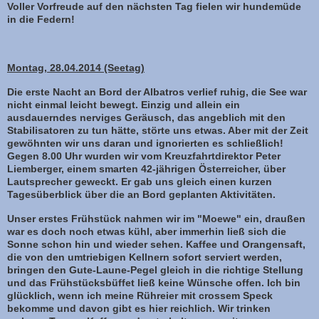
Voller Vorfreude auf den nächsten Tag fielen wir hundemüde
in die Federn!
Montag, 28.04.2014 (Seetag)
Die erste Nacht an Bord der Albatros verlief ruhig, die See war
nicht einmal leicht bewegt. Einzig und allein ein
ausdauerndes nerviges Geräusch, das angeblich mit den
Stabilisatoren zu tun hätte, störte uns etwas. Aber mit der Zeit
gewöhnten wir uns daran und ignorierten es schließlich!
Gegen 8.00 Uhr wurden wir vom Kreuzfahrtdirektor Peter
Liemberger, einem smarten 42-jährigen Österreicher, über
Lautsprecher geweckt. Er gab uns gleich einen kurzen
Tagesüberblick über die an Bord geplanten Aktivitäten.
Unser erstes Frühstück nahmen wir im "Moewe" ein, draußen
war es doch noch etwas kühl, aber immerhin ließ sich die
Sonne schon hin und wieder sehen. Kaffee und Orangensaft,
die von den umtriebigen Kellnern sofort serviert werden,
bringen den Gute-Laune-Pegel gleich in die richtige Stellung
und das Frühstücksbüffet ließ keine Wünsche offen. Ich bin
glücklich, wenn ich meine Rühreier mit crossem Speck
bekomme und davon gibt es hier reichlich. Wir trinken